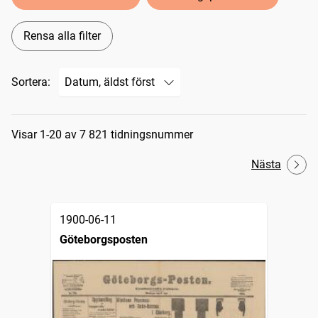
Rensa alla filter
Sortera:
Sökresultat
Visar 1-20 av 7 821 tidningsnummer
Nästa
1900-06-11
Göteborgsposten