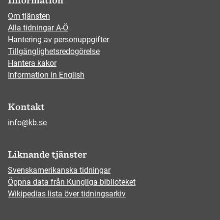
Information
Om tjänsten
Alla tidningar A-Ö
Hantering av personuppgifter
Tillgänglighetsredogörelse
Hantera kakor
Information in English
Kontakt
info@kb.se
Liknande tjänster
Svenskamerikanska tidningar
Öppna data från Kungliga biblioteket
Wikipedias lista över tidningsarkiv