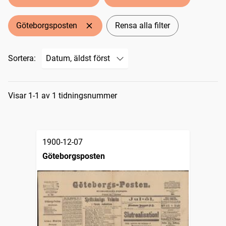
Göteborgsposten
Rensa alla filter
Sortera:
Sökresultat
Visar 1-1 av 1 tidningsnummer
1900-12-07
Göteborgsposten