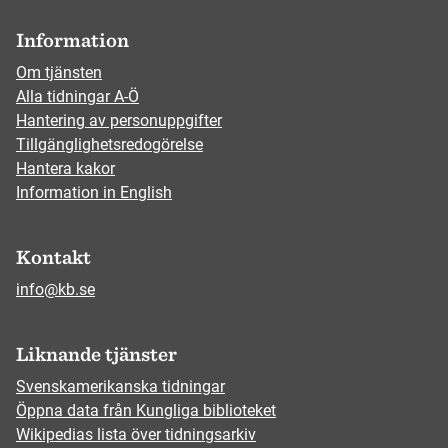
Information
Om tjänsten
Alla tidningar A-Ö
Hantering av personuppgifter
Tillgänglighetsredogörelse
Hantera kakor
Information in English
Kontakt
info@kb.se
Liknande tjänster
Svenskamerikanska tidningar
Öppna data från Kungliga biblioteket
Wikipedias lista över tidningsarkiv