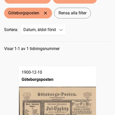
Göteborgsposten
Rensa alla filter
Sortera:
Sökresultat
Visar 1-1 av 1 tidningsnummer
1900-12-10
Göteborgsposten