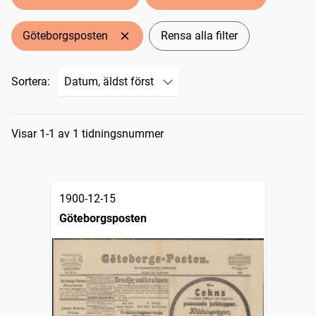
Göteborgsposten
Rensa alla filter
Sortera:
Sökresultat
Visar 1-1 av 1 tidningsnummer
1900-12-15
Göteborgsposten