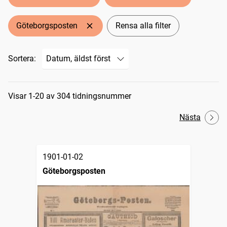
Göteborgsposten
Rensa alla filter
Sortera:
Sökresultat
Visar 1-20 av 304 tidningsnummer
Nästa
1901-01-02
Göteborgsposten