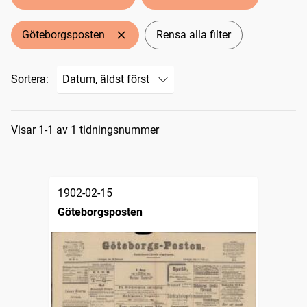
Göteborgsposten
Rensa alla filter
Sortera:
Sökresultat
Visar 1-1 av 1 tidningsnummer
1902-02-15
Göteborgsposten