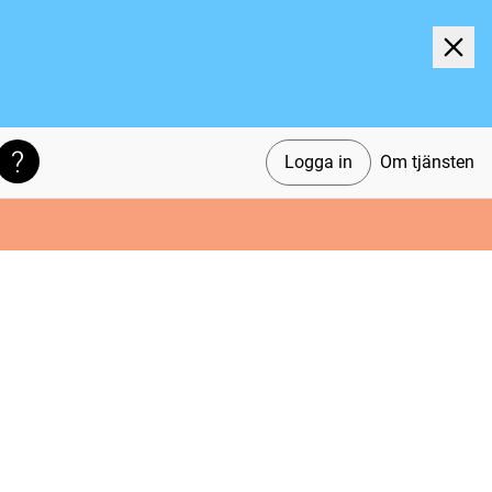
Logga in
Om tjänsten
Söktips