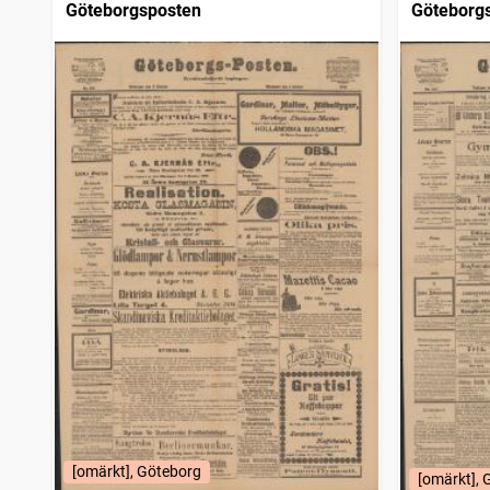
Göteborgsposten
Göteborg
[omärkt], Göteborg
[omärkt], 