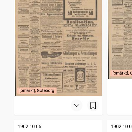
[omärkt], 
[omärkt], Göteborg
1902-10-06
1902-10-0