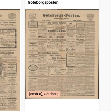
Göteborgsposten
[omärkt], Göteborg