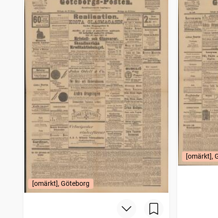
[omärkt], 
[omärkt], Göteborg