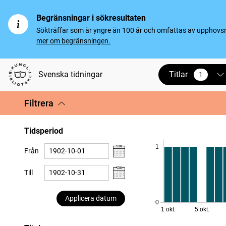
Begränsningar i sökresultaten
Sökträffar som är yngre än 100 år och omfattas av upphovsrät
mer om begränsningen.
Titlar
Svenska tidningar
1
vald
Filtrera
Tidsperiod
1
Från
Till
Applicera datum
0
1 okt.
5 okt.