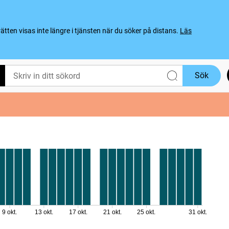
ten visas inte längre i tjänsten när du söker på distans.
Läs
Sök
9 okt.
13 okt.
17 okt.
21 okt.
25 okt.
31 okt.