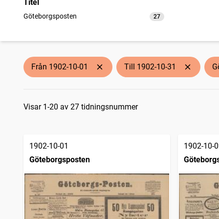
Titel
Göteborgsposten
27
träffar
Från 1902-10-01
Till 1902-10-31
G
Sökresultat
Visar 1-20 av 27 tidningsnummer
1902-10-01
1902-10-0
Göteborgsposten
Göteborg