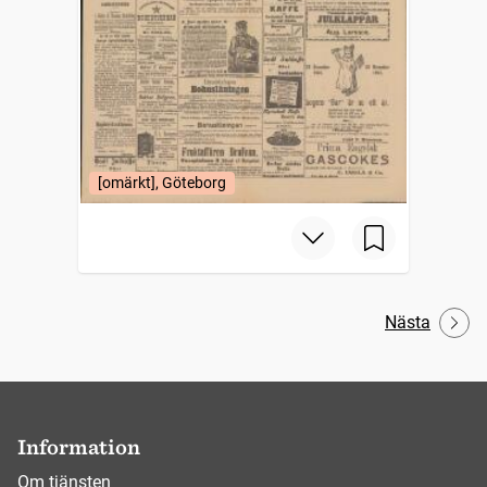
[omärkt], Göteborg
Nästa
Information
Om tjänsten