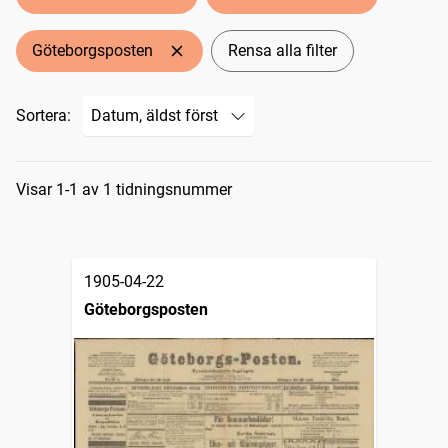
Göteborgsposten
Rensa alla filter
Sortera:
Sökresultat
Visar 1-1 av 1 tidningsnummer
1905-04-22
Göteborgsposten