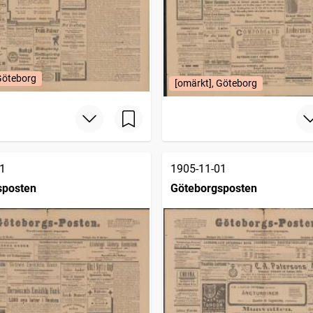
Göteborg
[omärkt], Göteborg
1
1905-11-01
sposten
Göteborgsposten