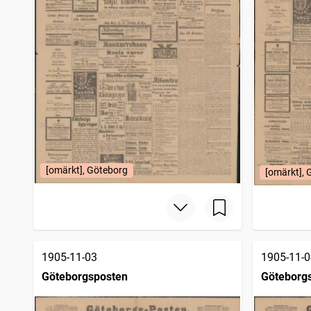
[omärkt], Göteborg
[omärkt], 
1905-11-03
1905-11-0
Göteborgsposten
Göteborg