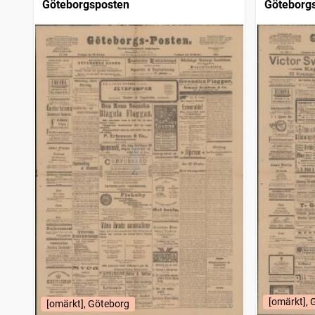
Göteborgsposten
Göteborg
[omärkt], 
[omärkt], Göteborg