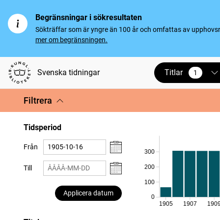
Begränsningar i sökresultaten
Sökträffar som är yngre än 100 år och omfattas av upphovsrät
mer om begränsningen.
Titlar
Svenska tidningar
1
vald
Filtrera
Tidsperiod
Från
300
200
Till
100
Applicera datum
0
1905
1907
190