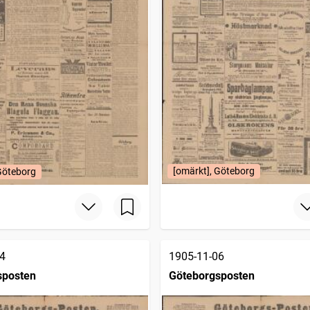
[omärkt], Göteborg
Göteborg
4
1905-11-06
sposten
Göteborgsposten