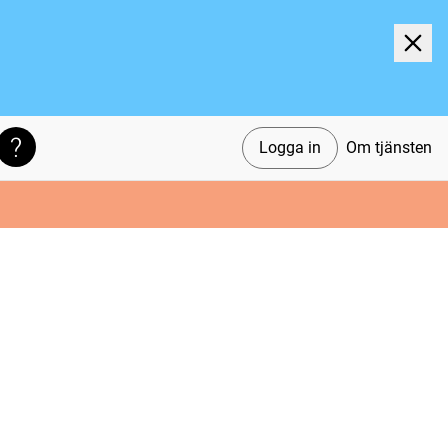
Logga in
Om tjänsten
Söktips