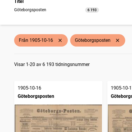
Titel
Göteborgsposten
6 193
träffar
Från 1905-10-16
Göteborgsposten
Sökresultat
Visar 1-20 av 6 193 tidningsnummer
1905-10-16
1905-10-1
Göteborgsposten
Göteborg