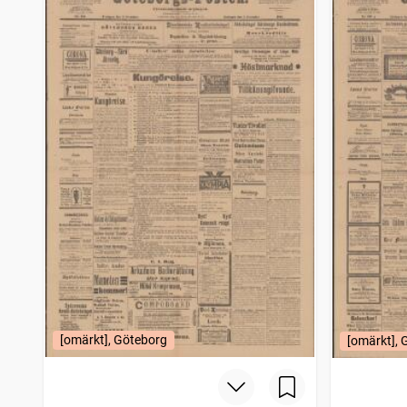
[omärkt], Göteborg
[omärkt], 