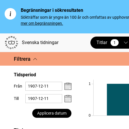
Begränsningar i sökresultaten
Sökträffar som är yngre än 100 år och omfattas av upphovsrät
mer om begränsningen.
Titlar
Svenska tidningar
1
vald
Filtrera
Tidsperiod
1
Från
Till
Applicera datum
0