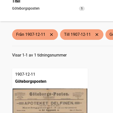
Titel
Göteborgsposten
1
träffar
Från 1907-12-11
Till 1907-12-11
G
Sökresultat
Visar 1-1 av 1 tidningsnummer
1907-12-11
Göteborgsposten