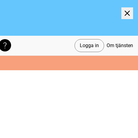
Logga in
Om tjänsten
Söktips