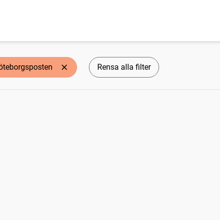
öteborgsposten
Rensa alla filter