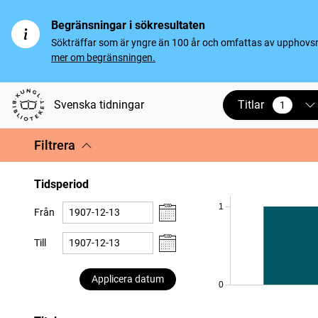
Begränsningar i sökresultaten
Sökträffar som är yngre än 100 år och omfattas av upphovsrät
mer om begränsningen.
Titlar
Svenska tidningar
1
vald
Filtrera
Tidsperiod
1
Från
Till
Applicera datum
0