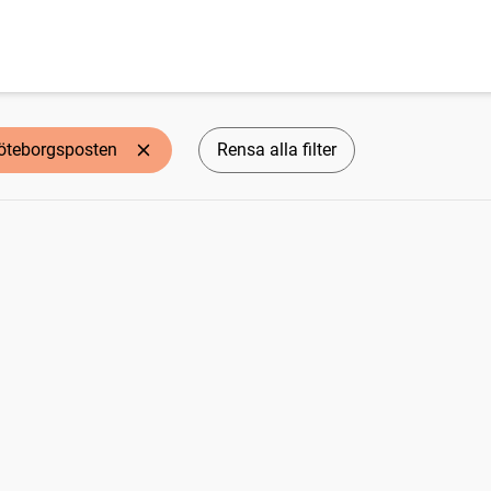
öteborgsposten
Rensa alla filter