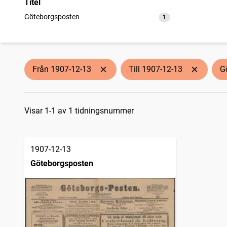
Titel
Göteborgsposten
1
träffar
Från 1907-12-13
Till 1907-12-13
G
Sökresultat
Visar 1-1 av 1 tidningsnummer
1907-12-13
Göteborgsposten