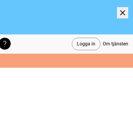
Logga in
Om tjänsten
Söktips