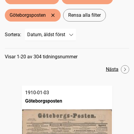
Göteborgsposten
Rensa alla filter
Sortera:
Sökresultat
Visar 1-20 av 304 tidningsnummer
Nästa
1910-01-03
Göteborgsposten