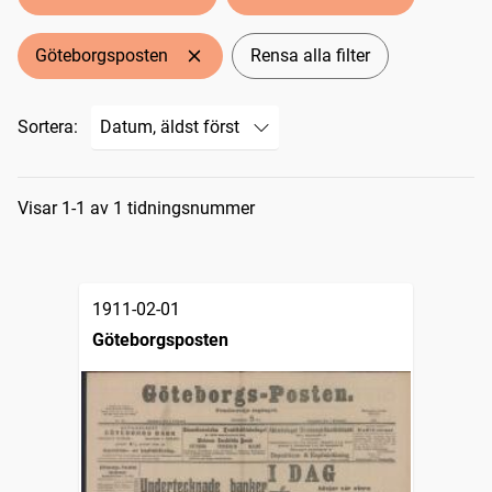
Göteborgsposten
Rensa alla filter
Sortera:
Sökresultat
Visar 1-1 av 1 tidningsnummer
1911-02-01
Göteborgsposten