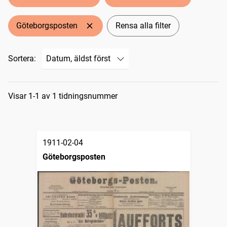
Göteborgsposten
Rensa alla filter
Sortera:
Sökresultat
Visar 1-1 av 1 tidningsnummer
1911-02-04
Göteborgsposten