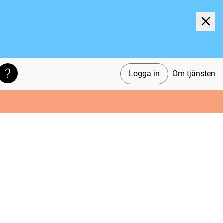
Logga in
Om tjänsten
Söktips