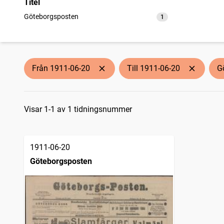
Titel
Göteborgsposten
1
träffar
Från 1911-06-20
Till 1911-06-20
G
Sökresultat
Visar 1-1 av 1 tidningsnummer
1911-06-20
Göteborgsposten