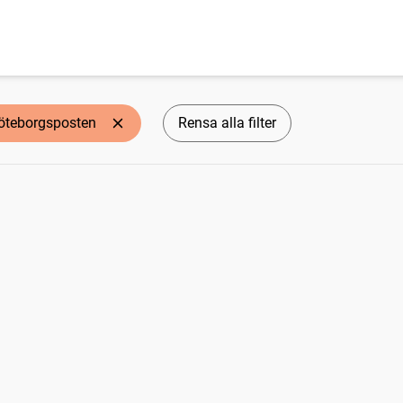
öteborgsposten
Rensa alla filter