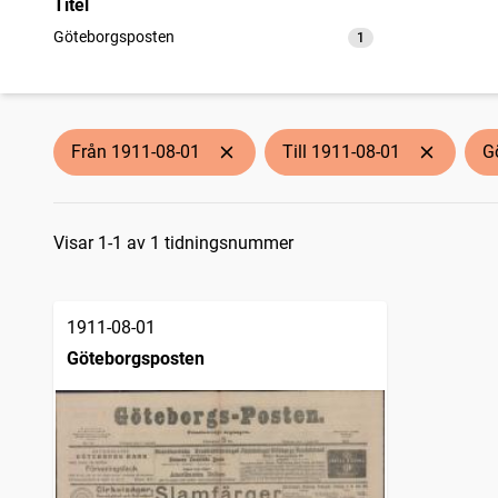
Titel
Göteborgsposten
1
träffar
Från 1911-08-01
Till 1911-08-01
G
Sökresultat
Visar 1-1 av 1 tidningsnummer
1911-08-01
Göteborgsposten