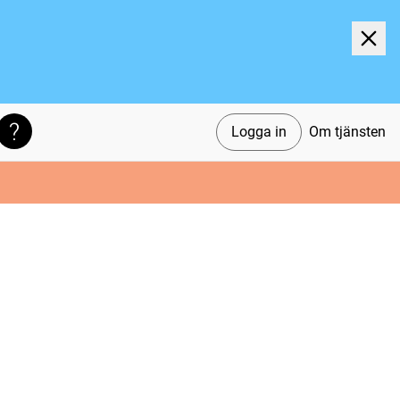
Logga in
Om tjänsten
Söktips