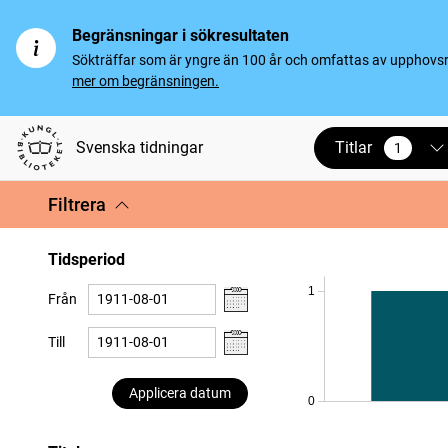
Begränsningar i sökresultaten
Sökträffar som är yngre än 100 år och omfattas av upphovsrät
mer om begränsningen.
Titlar
Svenska tidningar
1
vald
Filtrera
Tidsperiod
1
Från
Till
Applicera datum
0