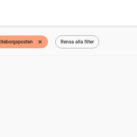
öteborgsposten
Rensa alla filter