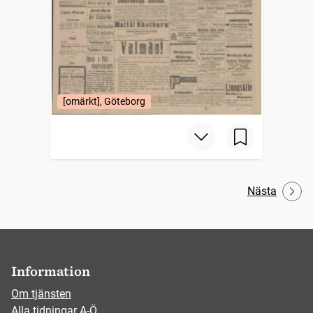
[omärkt], Göteborg
Nästa
Information
Om tjänsten
Alla tidningar A-Ö