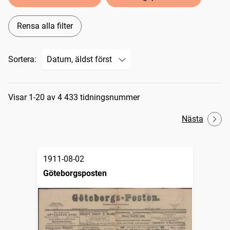
Rensa alla filter
Sortera:
Sökresultat
Visar 1-20 av 4 433 tidningsnummer
Nästa
1911-08-02
Göteborgsposten