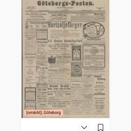
[omärkt], Göteborg