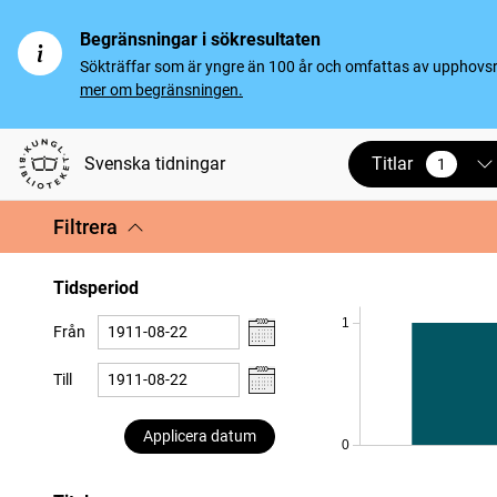
Begränsningar i sökresultaten
Sökträffar som är yngre än 100 år och omfattas av upphovsrät
mer om begränsningen.
Titlar
Svenska tidningar
1
vald
Filtrera
Tidsperiod
1
Från
Till
Applicera datum
0