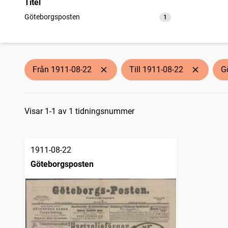
Titel
Göteborgsposten
1
träffar
Från 1911-08-22
Till 1911-08-22
G
Sökresultat
Visar 1-1 av 1 tidningsnummer
1911-08-22
Göteborgsposten