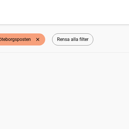
öteborgsposten
Rensa alla filter