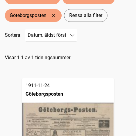
Göteborgsposten
Rensa alla filter
Sortera:
Sökresultat
Visar 1-1 av 1 tidningsnummer
1911-11-24
Göteborgsposten