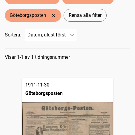
Göteborgsposten
Rensa alla filter
Sortera:
Sökresultat
Visar 1-1 av 1 tidningsnummer
1911-11-30
Göteborgsposten