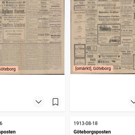
[omärkt], Göteborg
Göteborg
6
1913-08-18
sposten
Göteborgsposten