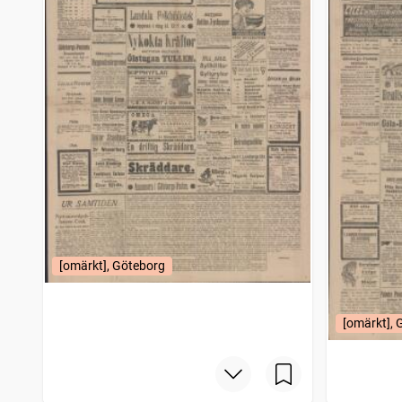
[omärkt], Göteborg
[omärkt], 