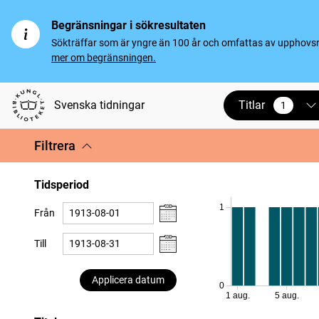
Begränsningar i sökresultaten
Sökträffar som är yngre än 100 år och omfattas av upphovsrät
mer om begränsningen.
Titlar
Svenska tidningar
1
vald
Filtrera
Tidsperiod
1
Från
Till
Applicera datum
0
1 aug.
5 aug.