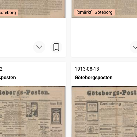
[omärkt], Göteborg
Göteborg
2
1913-08-13
sposten
Göteborgsposten