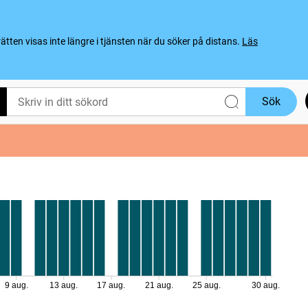
ten visas inte längre i tjänsten när du söker på distans.
Läs
Sök
9 aug.
13 aug.
17 aug.
21 aug.
25 aug.
30 aug.