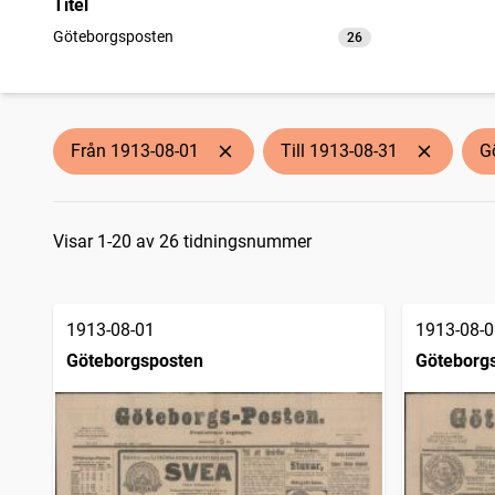
Titel
Göteborgsposten
26
träffar
Från 1913-08-01
Till 1913-08-31
G
Sökresultat
Visar 1-20 av 26 tidningsnummer
1913-08-01
1913-08-0
Göteborgsposten
Göteborg