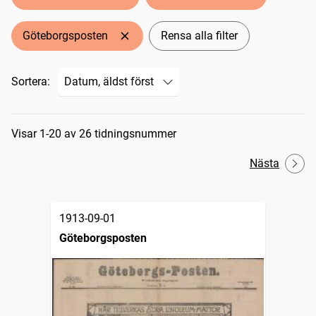
Göteborgsposten
Rensa alla filter
Sortera:
Sökresultat
Visar 1-20 av 26 tidningsnummer
Nästa
1913-09-01
Göteborgsposten