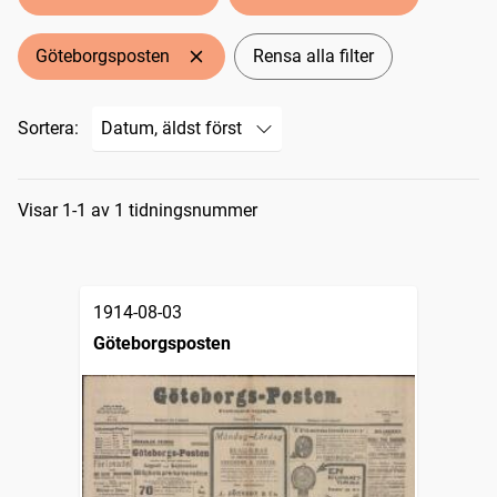
Göteborgsposten
Rensa alla filter
Sortera:
Sökresultat
Visar 1-1 av 1 tidningsnummer
1914-08-03
Göteborgsposten