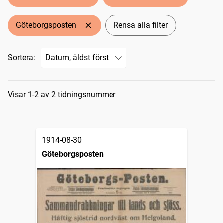
Göteborgsposten
Rensa alla filter
Sortera:
Sökresultat
Visar 1-2 av 2 tidningsnummer
1914-08-30
Göteborgsposten