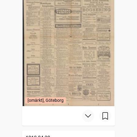
[omärkt], Göteborg