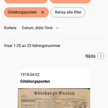
Göteborgsposten
Rensa alla filter
Sortera:
Sökresultat
Visar 1-20 av 25 tidningsnummer
Nästa
1918-04-02
Göteborgsposten