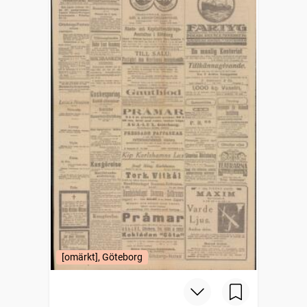
[omärkt], Göteborg