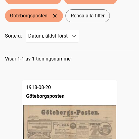
Göteborgsposten
Rensa alla filter
Sortera:
Sökresultat
Visar 1-1 av 1 tidningsnummer
1918-08-20
Göteborgsposten