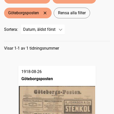
Göteborgsposten
Rensa alla filter
Sortera:
Sökresultat
Visar 1-1 av 1 tidningsnummer
1918-08-26
Göteborgsposten