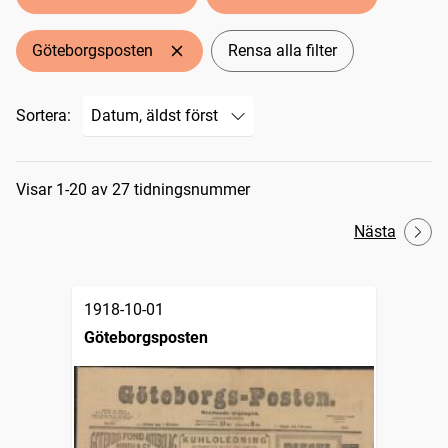
Göteborgsposten
Rensa alla filter
Sortera:
Sökresultat
Visar 1-20 av 27 tidningsnummer
Nästa
1918-10-01
Göteborgsposten