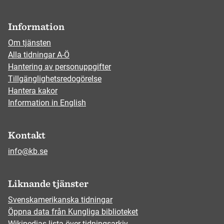
Information
Om tjänsten
Alla tidningar A-Ö
Hantering av personuppgifter
Tillgänglighetsredogörelse
Hantera kakor
Information in English
Kontakt
info@kb.se
Liknande tjänster
Svenskamerikanska tidningar
Öppna data från Kungliga biblioteket
Wikipedias lista över tidningsarkiv