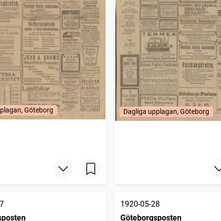
pplagan, Göteborg
Dagliga upplagan, Göteborg
7
1920-05-28
sposten
Göteborgsposten