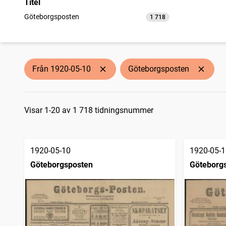
Titel
Göteborgsposten
1 718
träffar
Från 1920-05-10
Göteborgsposten
Sökresultat
Visar 1-20 av 1 718 tidningsnummer
1920-05-10
1920-05-1
Göteborgsposten
Göteborg