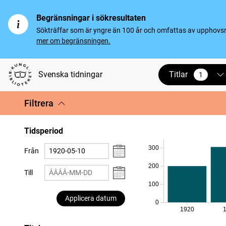
Begränsningar i sökresultaten
Sökträffar som är yngre än 100 år och omfattas av upphovsrät
mer om begränsningen.
Titlar
Svenska tidningar
1
vald
Filtrera
Tidsperiod
300
Från
200
Till
100
Applicera datum
0
1920