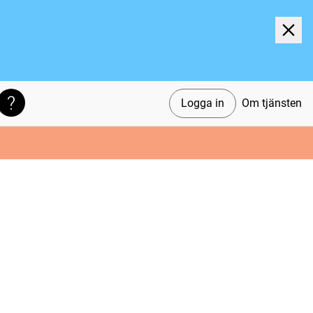
Logga in
Om tjänsten
Söktips