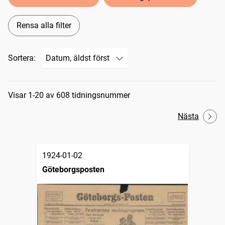
Rensa alla filter
Sortera:
Sökresultat
Visar 1-20 av 608 tidningsnummer
Nästa
1924-01-02
Göteborgsposten