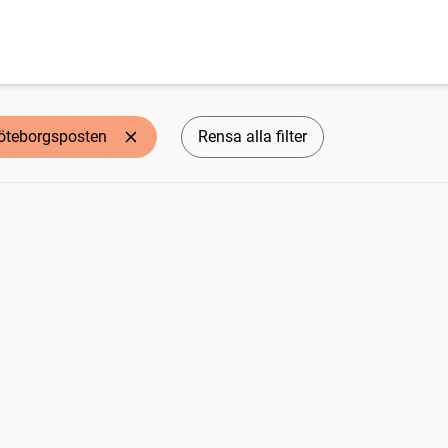
öteborgsposten
Rensa alla filter