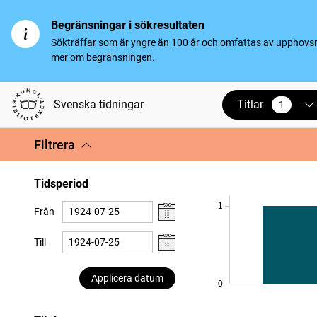
Begränsningar i sökresultaten
Sökträffar som är yngre än 100 år och omfattas av upphovsrät
mer om begränsningen.
Titlar
Svenska tidningar
1
vald
Filtrera
Tidsperiod
1
Från
Till
Applicera datum
0