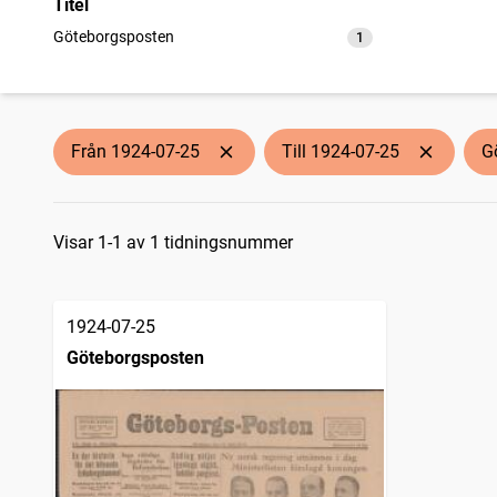
Titel
Göteborgsposten
1
träffar
Från 1924-07-25
Till 1924-07-25
G
Sökresultat
Visar 1-1 av 1 tidningsnummer
1924-07-25
Göteborgsposten