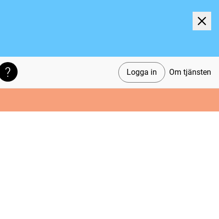
Logga in
Om tjänsten
Söktips