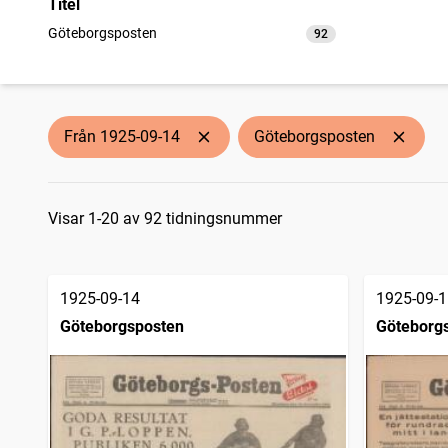
Titel
Göteborgsposten
92
träffar
Från 1925-09-14
Göteborgsposten
Sökresultat
Visar 1-20 av 92 tidningsnummer
1925-09-14
1925-09-1
Göteborgsposten
Göteborg