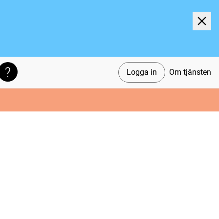
Logga in
Om tjänsten
Söktips