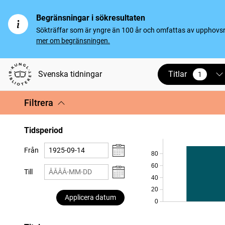
Begränsningar i sökresultaten
Sökträffar som är yngre än 100 år och omfattas av upphovsrät
mer om begränsningen.
Titlar
Svenska tidningar
1
vald
Filtrera
Tidsperiod
Från
80
60
Till
40
20
Applicera datum
0