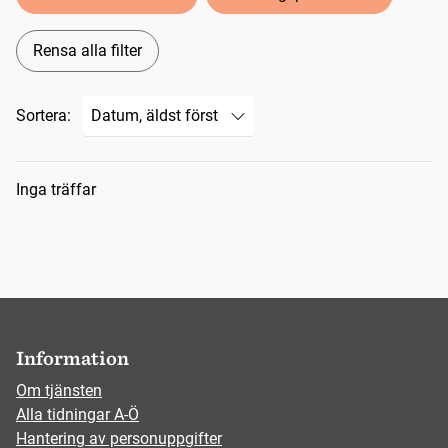
Rensa alla filter
Sortera:
Sökresultat
Inga träffar
Information
Om tjänsten
Alla tidningar A-Ö
Hantering av personuppgifter