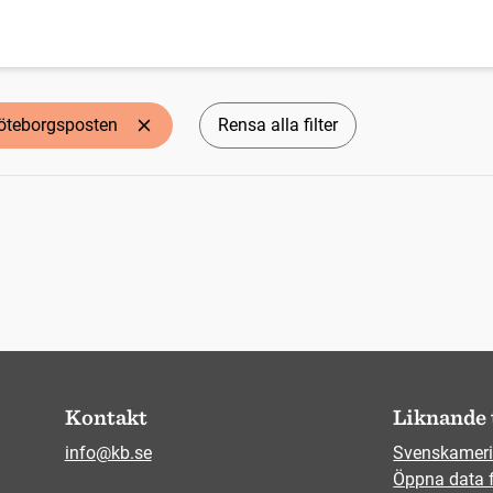
öteborgsposten
Rensa alla filter
Kontakt
Liknande 
info@kb.se
Svenskameri
Öppna data 