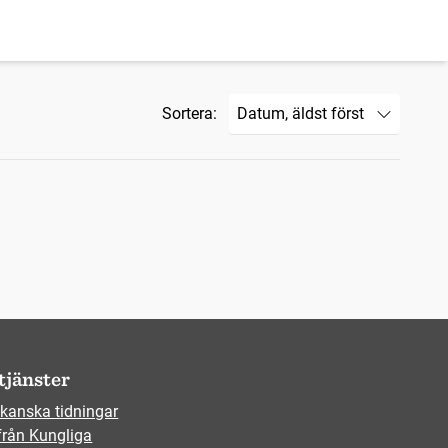
Sortera:
tjänster
kanska tidningar
från Kungliga