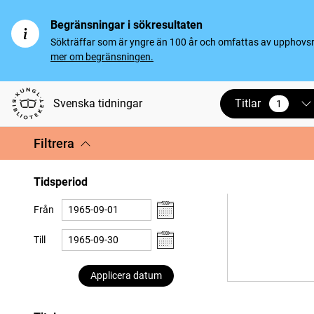
Begränsningar i sökresultaten
Sökträffar som är yngre än 100 år och omfattas av upphovsrät
mer om begränsningen.
Titlar
Svenska tidningar
1
vald
Filtrera
Tidsperiod
Från
Till
Applicera datum