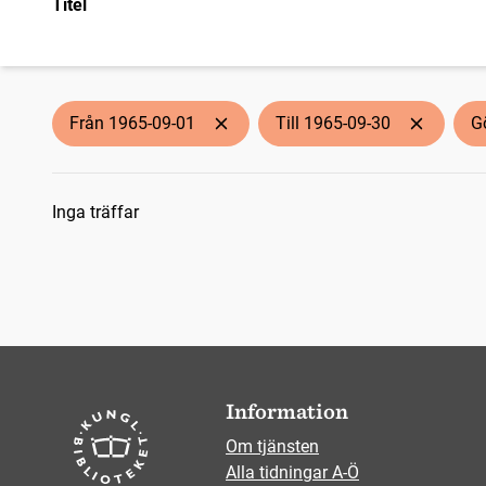
Titel
Från 1965-09-01
Till 1965-09-30
G
Sökresultat
Inga träffar
Information
Om tjänsten
Alla tidningar A-Ö