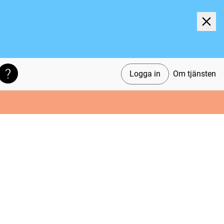
Logga in
Om tjänsten
Söktips