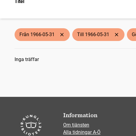
Titel
Från 1966-05-31
Till 1966-05-31
G
Sökresultat
Inga träffar
Information
Om tjänsten
Alla tidningar A-Ö