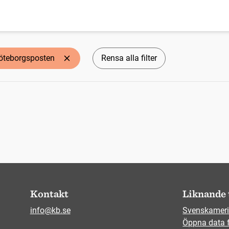
öteborgsposten
Rensa alla filter
Kontakt
Liknande 
info@kb.se
Svenskameri
Öppna data 