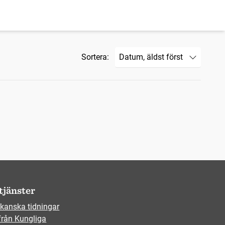
Sortera:
tjänster
kanska tidningar
från Kungliga