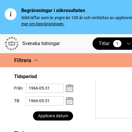
Begränsningar i sökresultaten
Sökträffar som är yngre än 100 år och omfattas av upphovsrät
mer om begränsningen.
Titlar
Svenska tidningar
1
vald
Filtrera
Tidsperiod
Från
Till
Applicera datum