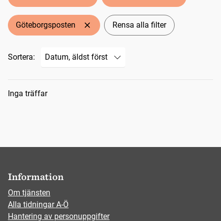
Göteborgsposten
Rensa alla filter
Sortera:
Sökresultat
Inga träffar
Information
Om tjänsten
Alla tidningar A-Ö
Hantering av personuppgifter