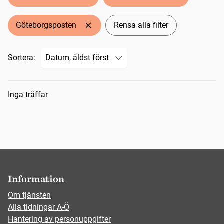
Göteborgsposten
Rensa alla filter
Sortera:
Sökresultat
Inga träffar
Information
Om tjänsten
Alla tidningar A-Ö
Hantering av personuppgifter