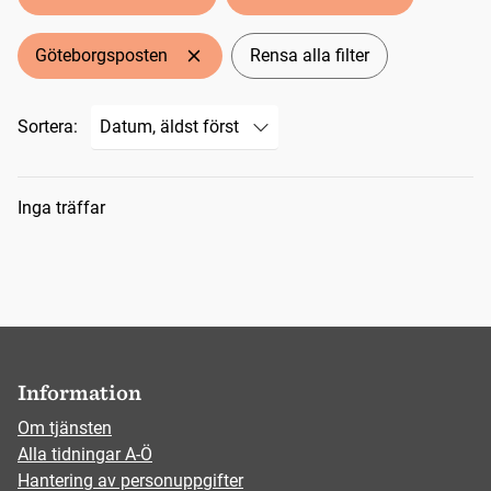
Göteborgsposten
Rensa alla filter
Sortera:
Sökresultat
Inga träffar
Information
Om tjänsten
Alla tidningar A-Ö
Hantering av personuppgifter