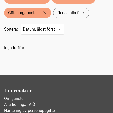
Göteborgsposten
Rensa alla filter
Sortera:
Sökresultat
Inga träffar
Information
Om tjänsten
Alla tidningar A-Ö
Hantering av personuppgifter