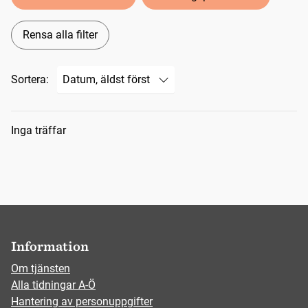
Rensa alla filter
Sortera:
Sökresultat
Inga träffar
Information
Om tjänsten
Alla tidningar A-Ö
Hantering av personuppgifter