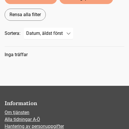
Rensa alla filter
Sortera:
Sökresultat
Inga träffar
Information
Om tjänsten
Alla tidningar A-Ö
Hantering av personuppgifter