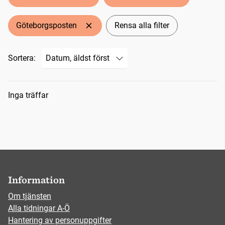
Göteborgsposten
Rensa alla filter
Sortera:
Sökresultat
Inga träffar
Information
Om tjänsten
Alla tidningar A-Ö
Hantering av personuppgifter