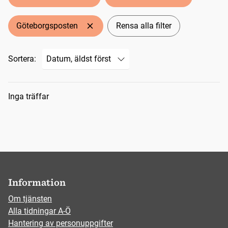
Göteborgsposten
Rensa alla filter
Sortera:
Sökresultat
Inga träffar
Information
Om tjänsten
Alla tidningar A-Ö
Hantering av personuppgifter