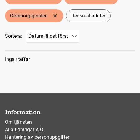
Göteborgsposten
Rensa alla filter
Sortera:
Sökresultat
Inga träffar
Information
Om tjänsten
Alla tidningar A-Ö
Hantering av personuppgifter