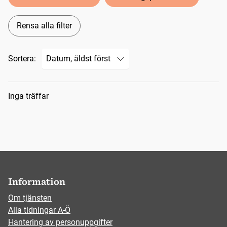
Rensa alla filter
Sortera:
Sökresultat
Inga träffar
Information
Om tjänsten
Alla tidningar A-Ö
Hantering av personuppgifter