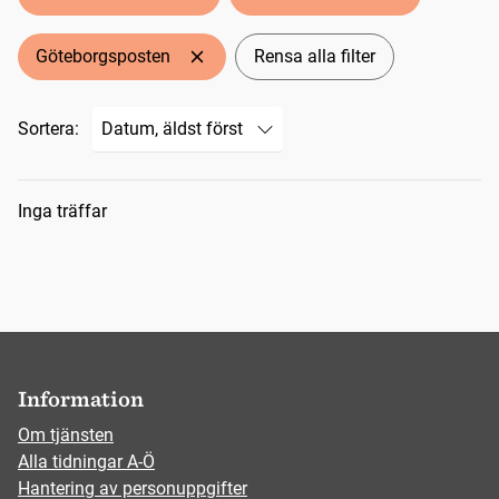
Göteborgsposten
Rensa alla filter
Sortera:
Sökresultat
Inga träffar
Information
Om tjänsten
Alla tidningar A-Ö
Hantering av personuppgifter