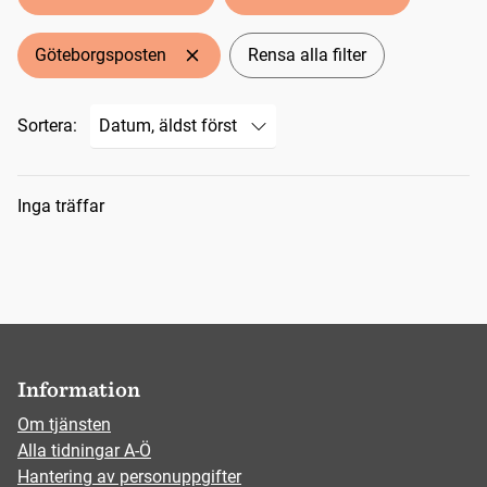
Göteborgsposten
Rensa alla filter
Sortera:
Sökresultat
Inga träffar
Information
Om tjänsten
Alla tidningar A-Ö
Hantering av personuppgifter