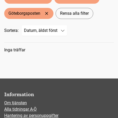
Göteborgsposten
Rensa alla filter
Sortera:
Sökresultat
Inga träffar
Information
Om tjänsten
Alla tidningar A-Ö
Hantering av personuppgifter