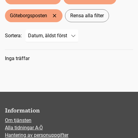
Göteborgsposten
Rensa alla filter
Sortera:
Sökresultat
Inga träffar
Information
Om tjänsten
Alla tidningar A-Ö
Hantering av personuppgifter